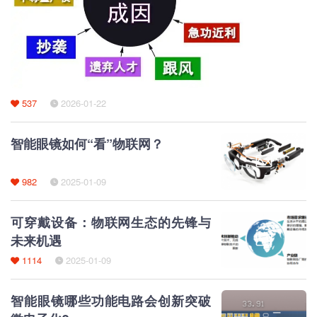
537
2026-01-22
智能眼镜如何“看”物联网？
982
2025-01-09
可穿戴设备：物联网生态的先锋与
未来机遇
1114
2025-01-09
智能眼镜哪些功能电路会创新突破