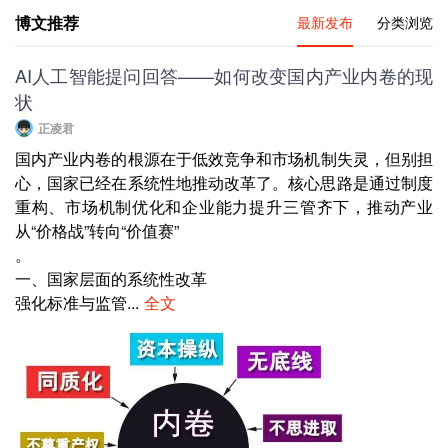
博文推荐
最新发布
分类浏览
AI人工智能提问回答——如何改变国内产业内卷的现
状
正凌君
国内产业内卷的根源在于低效竞争和市场机制失灵，但别担
心，国家已经在系统性地推动改革了。核心思路是通过‌制度
重构、市场机制优化和企业能力提升‌三管齐下，推动产业
从“价格战”转向“价值赛”‌

。

一、国家层面的系统性改革

强化标准与监管‌...
全文